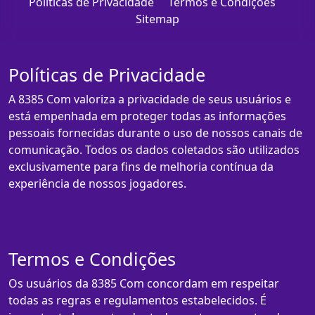
Políticas de Privacidade
Termos e Condições
Sitemap
Políticas de Privacidade
A 8385 Com valoriza a privacidade de seus usuários e
está empenhada em proteger todas as informações
pessoais fornecidas durante o uso de nossos canais de
comunicação. Todos os dados coletados são utilizados
exclusivamente para fins de melhoria contínua da
experiência de nossos jogadores.
Termos e Condições
Os usuários da 8385 Com concordam em respeitar
todas as regras e regulamentos estabelecidos. É