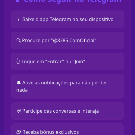
📱 Baixe o app Telegram no seu dispositivo
🔍 Procure por "@8385 ComOficial"
👆 Toque em "Entrar" ou "Join"
🔔 Ative as notificações para não perder
nada
💬 Participe das conversas e interaja
🎁 Receba bônus exclusivos