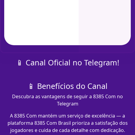
📱 Canal Oficial no Telegram!
📱 Benefícios do Canal
Descubra as vantagens de seguir a 8385 Com no
Telegram
A 8385 Com mantém um serviço de excelência — a
plataforma 8385 Com Brasil prioriza a satisfação dos
jogadores e cuida de cada detalhe com dedicação.