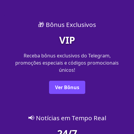
🎁 Bônus Exclusivos
VIP
Receba bônus exclusivos do Telegram,
promoções especiais e códigos promocionais
únicos!
Ver Bônus
📢 Notícias em Tempo Real
24/7