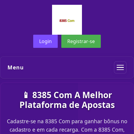
Login
Registrar-se
Menu
📱 8385 Com A Melhor
Plataforma de Apostas
Cadastre-se na 8385 Com para ganhar bônus no
cadastro e em cada recarga. Com a 8385 Com,