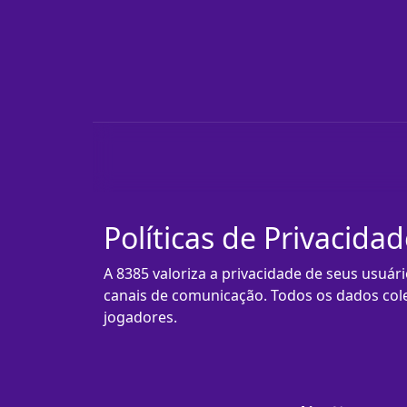
Políticas de Privacida
A 8385 valoriza a privacidade de seus usuá
canais de comunicação. Todos os dados cole
jogadores.