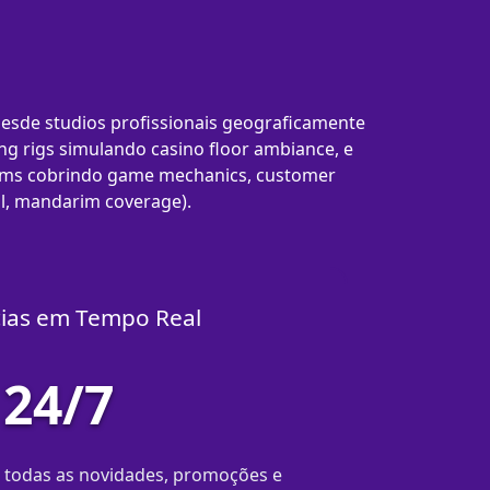
desde studios profissionais geograficamente
ing rigs simulando casino floor ambiance, e
rams cobrindo game mechanics, customer
l, mandarim coverage).
cias em Tempo Real
24/7
e todas as novidades, promoções e