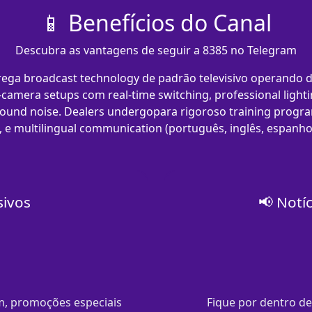
📱 Benefícios do Canal
Descubra as vantagens de seguir a 8385 no Telegram
prega broadcast technology de padrão televisivo operando 
i-camera setups com real-time switching, professional light
round noise. Dealers undergopara rigoroso training prog
 e multilingual communication (português, inglês, espanho
sivos
📢 Notí
m, promoções especiais
Fique por dentro d