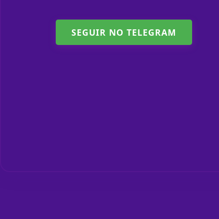
SEGUIR NO TELEGRAM