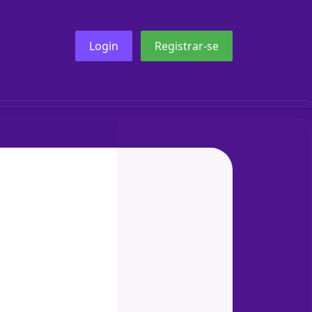
Login
Registrar-se