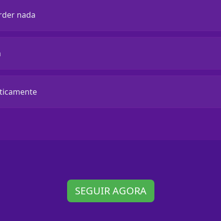
erder nada
a
aticamente
SEGUIR AGORA