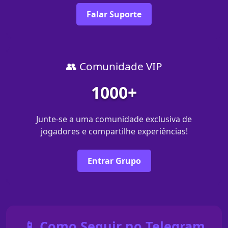
Falar Suporte
👥 Comunidade VIP
1000+
Junte-se a uma comunidade exclusiva de
jogadores e compartilhe experiências!
Entrar Grupo
📱 Como Seguir no Telegram