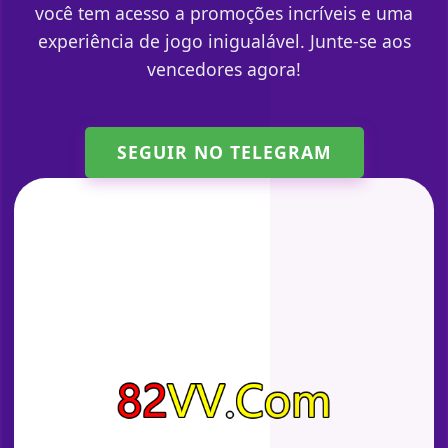
você tem acesso a promoções incríveis e uma
experiência de jogo inigualável. Junte-se aos
vencedores agora!
SEGUIR NO TELEGRAM