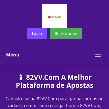
Login
Registrar-se
Menu
📱 82VV.Com A Melhor
Plataforma de Apostas
Cadastre-se na 82VV.Com para ganhar bônus no
cadastro e em cada recarga. Com a 82VV.Com,