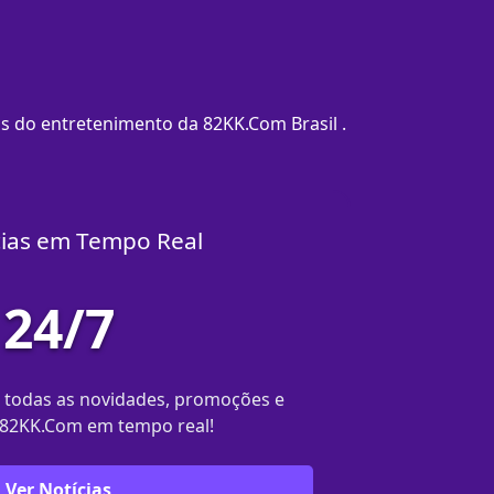
ãs do entretenimento da 82KK.Com Brasil .
cias em Tempo Real
24/7
e todas as novidades, promoções e
 82KK.Com em tempo real!
Ver Notícias