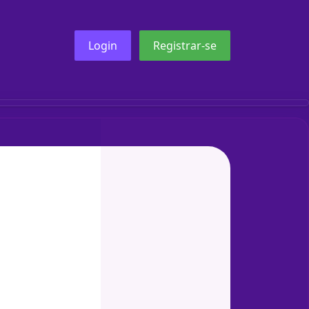
Login
Registrar-se