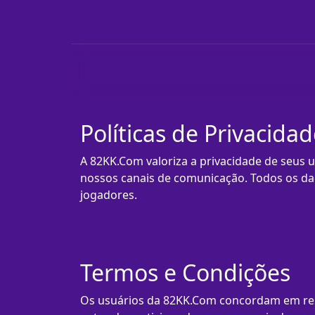
Políticas de Privacida
A 82KK.Com valoriza a privacidade de seus
nossos canais de comunicação. Todos os dad
jogadores.
Termos e Condições
Os usuários da 82KK.Com concordam em resp