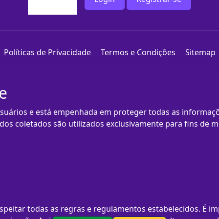
Políticas de Privacidade
Termos e Condições
Sitemap
de
 usuários e está empenhada em proteger todas as informaçõ
os coletados são utilizados exclusivamente para fins de m
eitar todas as regras e regulamentos estabelecidos. É im