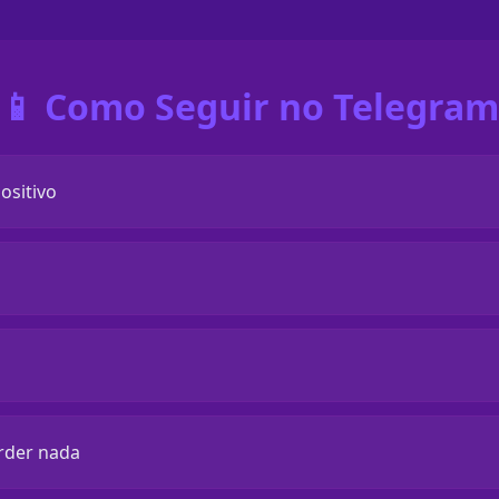
📱 Como Seguir no Telegram
ositivo
erder nada