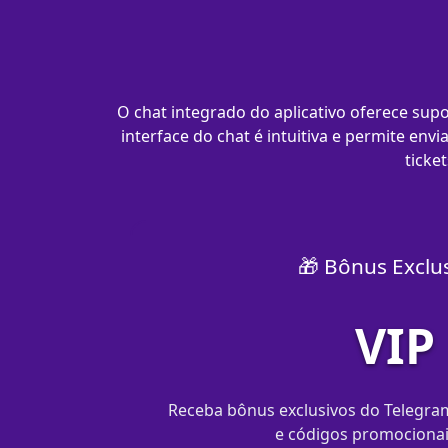
O chat integrado do aplicativo oferece sup
interface do chat é intuitiva e permite e
ticke
🎁 Bônus Exclu
VIP
Receba bônus exclusivos do Telegra
e códigos promocionai