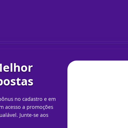
Melhor
postas
bônus no cadastro e em
em acesso a promoções
ualável. Junte-se aos