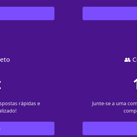
reto
👥 
t
espostas rápidas e
Junte-se a uma com
lizado!
compa
e