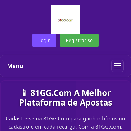
Login
Registrar-se
Menu
📱 81GG.Com A Melhor
Plataforma de Apostas
Cadastre-se na 81GG.Com para ganhar bônus no
cadastro e em cada recarga. Com a 81GG.Com,