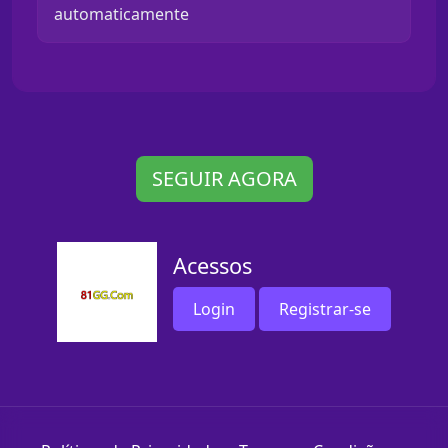
automaticamente
SEGUIR AGORA
Acessos
Login
Registrar-se