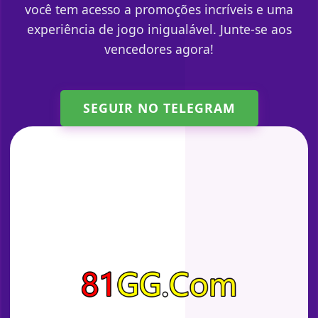
você tem acesso a promoções incríveis e uma
experiência de jogo inigualável. Junte-se aos
vencedores agora!
SEGUIR NO TELEGRAM