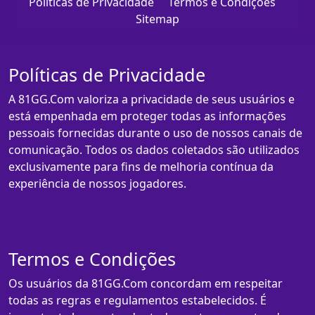
Políticas de Privacidade
Termos e Condições
Sitemap
Políticas de Privacidade
A 81GG.Com valoriza a privacidade de seus usuários e
está empenhada em proteger todas as informações
pessoais fornecidas durante o uso de nossos canais de
comunicação. Todos os dados coletados são utilizados
exclusivamente para fins de melhoria contínua da
experiência de nossos jogadores.
Termos e Condições
Os usuários da 81GG.Com concordam em respeitar
todas as regras e regulamentos estabelecidos. É