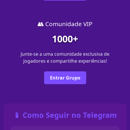
👥 Comunidade VIP
1000+
Junte-se a uma comunidade exclusiva de
jogadores e compartilhe experiências!
Entrar Grupo
📱 Como Seguir no Telegram