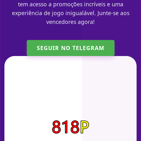
tem acesso a promoções incríveis e uma
experiência de jogo inigualável. Junte-se aos
vencedores agora!
SEGUIR NO TELEGRAM