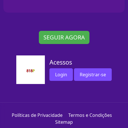
SEGUIR AGORA
Acessos
Login
Registrar-se
Políticas de Privacidade
Termos e Condições
Sitemap