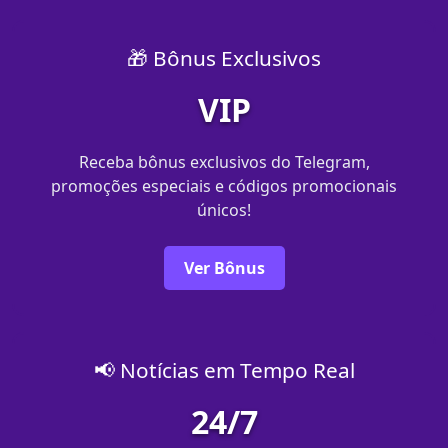
🎁 Bônus Exclusivos
VIP
Receba bônus exclusivos do Telegram,
promoções especiais e códigos promocionais
únicos!
Ver Bônus
📢 Notícias em Tempo Real
24/7