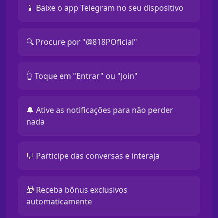
📱 Baixe o app Telegram no seu dispositivo
🔍 Procure por "@818POficial"
👆 Toque em "Entrar" ou "Join"
🔔 Ative as notificações para não perder
nada
💬 Participe das conversas e interaja
🎁 Receba bônus exclusivos
automaticamente