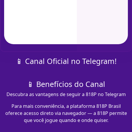
📱 Canal Oficial no Telegram!
📱 Benefícios do Canal
Descubra as vantagens de seguir a 818P no Telegram
Para mais conveniência, a plataforma 818P Brasil
oferece acesso direto via navegador — a 818P permite
que você jogue quando e onde quiser.