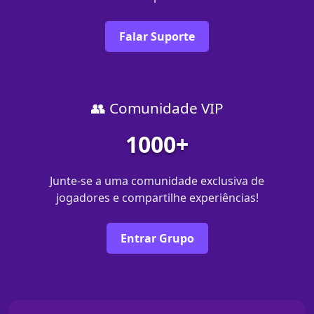
Falar Suporte
👥 Comunidade VIP
1000+
Junte-se a uma comunidade exclusiva de
jogadores e compartilhe experiências!
Entrar Grupo