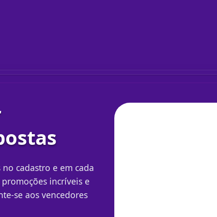
r
postas
 no cadastro e em cada
 promoções incríveis e
unte-se aos vencedores