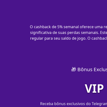
O cashback de 5% semanal oferece uma re
significativa de suas perdas semanais. Es
regular para seu saldo de jogo. O cashba
🎁 Bônus Exclu
VIP
Receba bônus exclusivos do Telegra