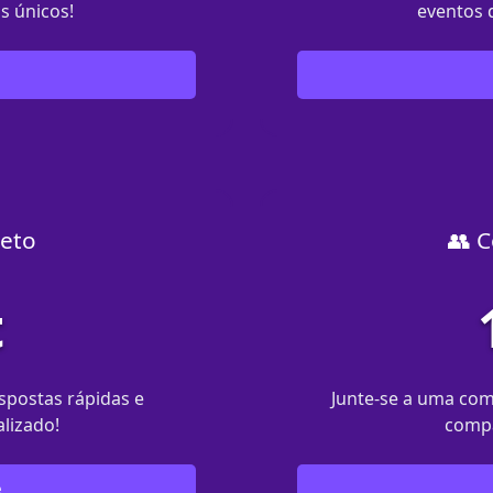
s únicos!
eventos 
reto
👥 
t
espostas rápidas e
Junte-se a uma com
lizado!
compa
e