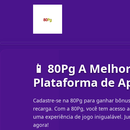
📱 80Pg A Melho
Plataforma de A
Cadastre-se na 80Pg para ganhar bônus
recarga. Com a 80Pg, você tem acesso a
uma experiência de jogo inigualável. J
agora!