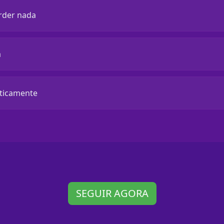
erder nada
a
aticamente
SEGUIR AGORA