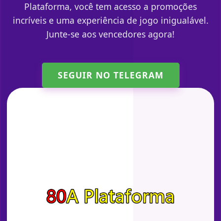
Plataforma, você tem acesso a promoções
incríveis e uma experiência de jogo inigualável.
Junte-se aos vencedores agora!
SEGUIR NO TELEGRAM