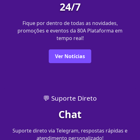
24/7
Fique por dentro de todas as novidades,
promoções e eventos da 80A Plataforma em
tempo real!
Ver Notícias
💬 Suporte Direto
Chat
Suporte direto via Telegram, respostas rápidas e
atendimento personalizado!