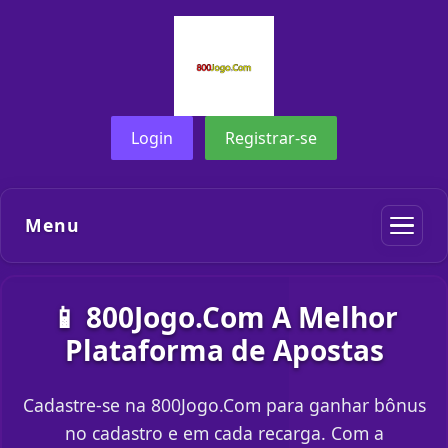
Login
Registrar-se
Menu
📱 800Jogo.Com A Melhor
Plataforma de Apostas
Cadastre-se na 800Jogo.Com para ganhar bônus
no cadastro e em cada recarga. Com a