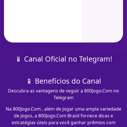
📱 Canal Oficial no Telegram!
📱 Benefícios do Canal
Descubra as vantagens de seguir a 800Jogo.Com no
Telegram
Na 800Jogo.Com , além de jogar uma ampla variedade
de jogos, a 800Jogo.Com Brasil fornece dicas e
estratégias úteis para você ganhar prêmios com