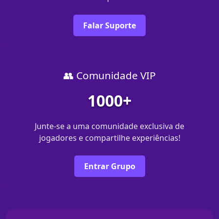
Falar Suporte
👥 Comunidade VIP
1000+
Junte-se a uma comunidade exclusiva de
jogadores e compartilhe experiências!
Entrar Grupo