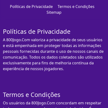
Políticas de Privacidade
Termos e Condições
Sitemap
Políticas de Privacidade
A 800Jogo.Com valoriza a privacidade de seus usuários
e está empenhada em proteger todas as informações
pessoais fornecidas durante o uso de nossos canais de
comunicação. Todos os dados coletados são utilizados
exclusivamente para fins de melhoria contínua da
experiência de nossos jogadores.
Termos e Condições
Os usuários da 800Jogo.Com concordam em respeitar