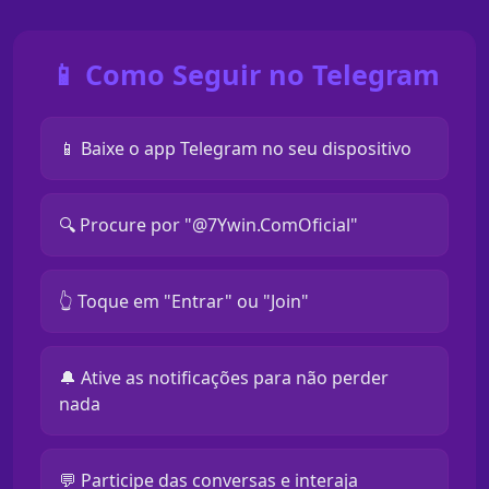
📱 Como Seguir no Telegram
📱 Baixe o app Telegram no seu dispositivo
🔍 Procure por "@7Ywin.ComOficial"
👆 Toque em "Entrar" ou "Join"
🔔 Ative as notificações para não perder
nada
💬 Participe das conversas e interaja