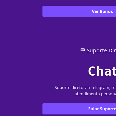
Ver Bônus
💬 Suporte Di
Cha
Suporte direto via Telegram, r
atendimento persona
Falar Suport