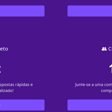
reto
👥 
t
espostas rápidas e
Junte-se a uma com
lizado!
compa
e