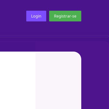
Login
Registrar-se