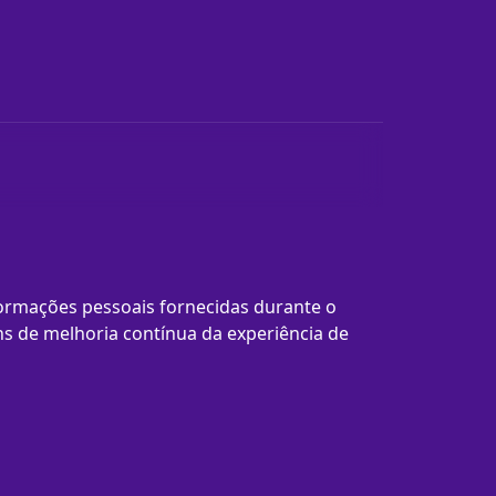
formações pessoais fornecidas durante o
ns de melhoria contínua da experiência de