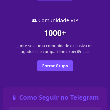
👥 Comunidade VIP
1000+
Junte-se a uma comunidade exclusiva de
jogadores e compartilhe experiências!
Entrar Grupo
📱 Como Seguir no Telegram