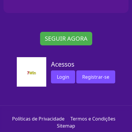
SEGUIR AGORA
Acessos
Login
Registrar-se
Políticas de Privacidade
Termos e Condições
Sitemap