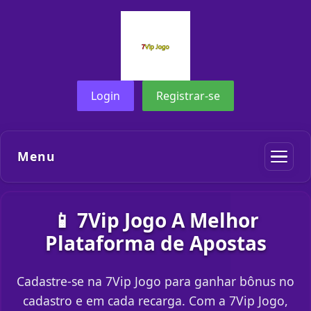
Login
Registrar-se
Menu
📱 7Vip Jogo A Melhor
Plataforma de Apostas
Cadastre-se na 7Vip Jogo para ganhar bônus no
cadastro e em cada recarga. Com a 7Vip Jogo,