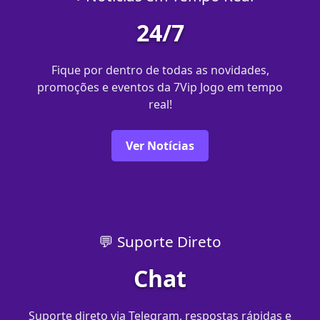
24/7
Fique por dentro de todas as novidades,
promoções e eventos da 7Vip Jogo em tempo
real!
Ver Notícias
💬 Suporte Direto
Chat
Suporte direto via Telegram, respostas rápidas e