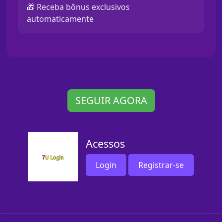
🎁 Receba bônus exclusivos
automaticamente
SEGUIR AGORA
Acessos
Login
Registrar-se