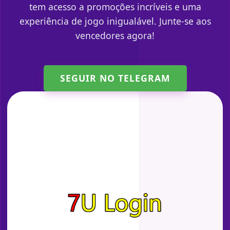
tem acesso a promoções incríveis e uma
experiência de jogo inigualável. Junte-se aos
vencedores agora!
SEGUIR NO TELEGRAM