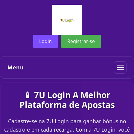
Login
Registrar-se
Menu
📱 7U Login A Melhor
Plataforma de Apostas
Cadastre-se na 7U Login para ganhar bônus no
cadastro e em cada recarga. Com a 7U Login, você