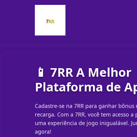
📱 7RR A Melhor
Plataforma de A
Cadastre-se na 7RR para ganhar bônus 
recarga. Com a 7RR, você tem acesso a 
uma experiência de jogo inigualável. J
agora!