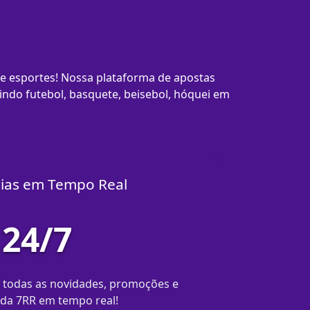
de esportes! Nossa plataforma de apostas
uindo futebol, basquete, beisebol, hóquei em
cias em Tempo Real
24/7
e todas as novidades, promoções e
 da 7RR em tempo real!