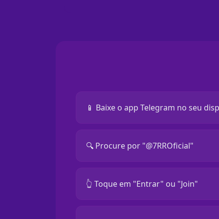
📱 Baixe o app Telegram no seu disp
🔍 Procure por "@7RROficial"
👆 Toque em "Entrar" ou "Join"