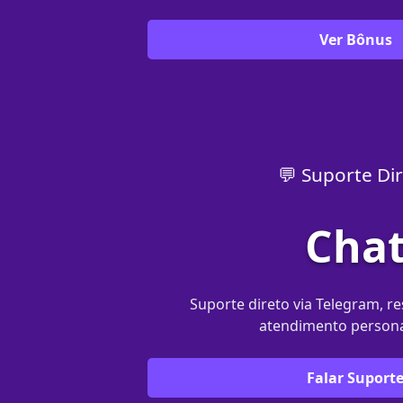
Ver Bônus
💬 Suporte Di
Cha
Suporte direto via Telegram, r
atendimento persona
Falar Suport