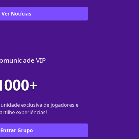
Ver Notícias
Comunidade VIP
1000+
unidade exclusiva de jogadores e
rtilhe experiências!
Entrar Grupo