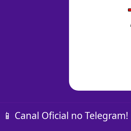
📱 Canal Oficial no Telegram!