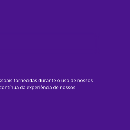
ssoais fornecidas durante o uso de nossos
 contínua da experiência de nossos