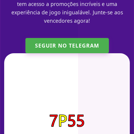
tem acesso a promoções incríveis e uma
experiência de jogo inigualável. Junte-se aos
vencedores agora!
SEGUIR NO TELEGRAM