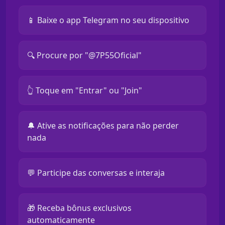
📱 Baixe o app Telegram no seu dispositivo
🔍 Procure por "@7P55Oficial"
👆 Toque em "Entrar" ou "Join"
🔔 Ative as notificações para não perder
nada
💬 Participe das conversas e interaja
🎁 Receba bônus exclusivos
automaticamente