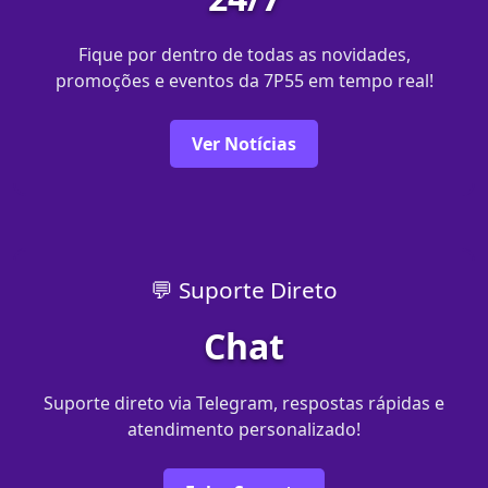
Fique por dentro de todas as novidades,
promoções e eventos da 7P55 em tempo real!
Ver Notícias
💬 Suporte Direto
Chat
Suporte direto via Telegram, respostas rápidas e
atendimento personalizado!