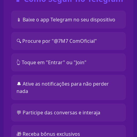
📱 Baixe o app Telegram no seu dispositivo
🔍 Procure por "@7M7 ComOficial"
👆 Toque em "Entrar" ou "Join"
🔔 Ative as notificações para não perder
nada
💬 Participe das conversas e interaja
🎁 Receba bônus exclusivos