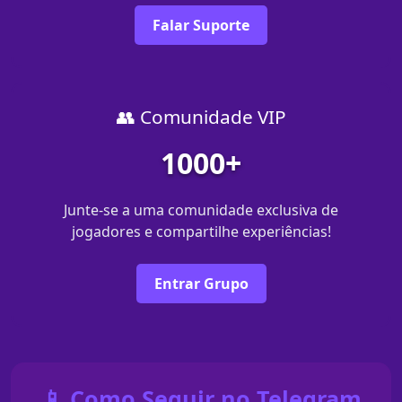
Falar Suporte
👥 Comunidade VIP
1000+
Junte-se a uma comunidade exclusiva de
jogadores e compartilhe experiências!
Entrar Grupo
📱 Como Seguir no Telegram