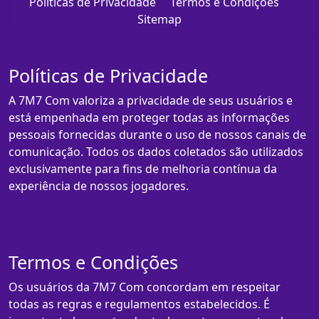
Políticas de Privacidade
Termos e Condições
Sitemap
Políticas de Privacidade
A 7M7 Com valoriza a privacidade de seus usuários e
está empenhada em proteger todas as informações
pessoais fornecidas durante o uso de nossos canais de
comunicação. Todos os dados coletados são utilizados
exclusivamente para fins de melhoria contínua da
experiência de nossos jogadores.
Termos e Condições
Os usuários da 7M7 Com concordam em respeitar
todas as regras e regulamentos estabelecidos. É