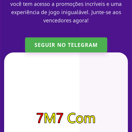
você tem acesso a promoções incríveis e uma
experiência de jogo inigualável. Junte-se aos
vencedores agora!
SEGUIR NO TELEGRAM