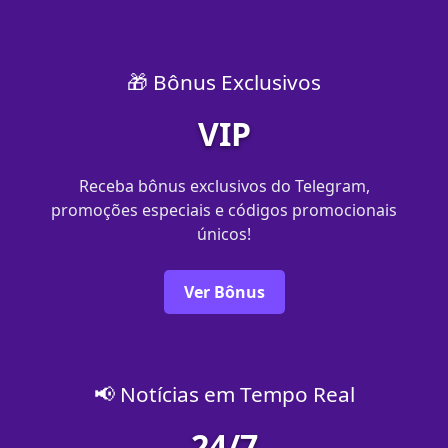
🎁 Bônus Exclusivos
VIP
Receba bônus exclusivos do Telegram,
promoções especiais e códigos promocionais
únicos!
Ver Bônus
📢 Notícias em Tempo Real
24/7