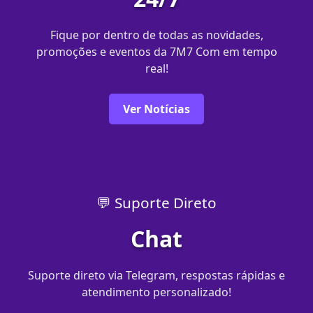
Fique por dentro de todas as novidades,
promoções e eventos da 7M7 Com em tempo
real!
Ver Notícias
💬 Suporte Direto
Chat
Suporte direto via Telegram, respostas rápidas e
atendimento personalizado!