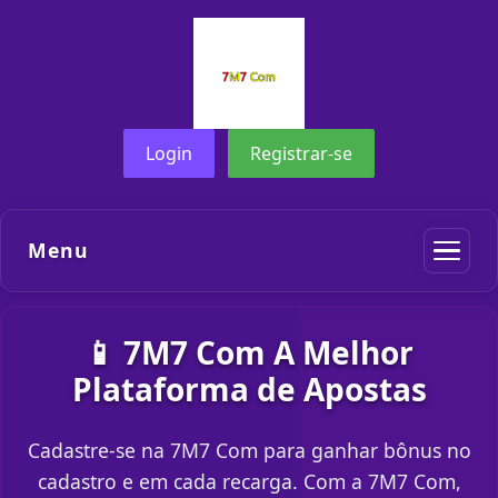
Login
Registrar-se
Menu
📱 7M7 Com A Melhor
Plataforma de Apostas
Cadastre-se na 7M7 Com para ganhar bônus no
cadastro e em cada recarga. Com a 7M7 Com,