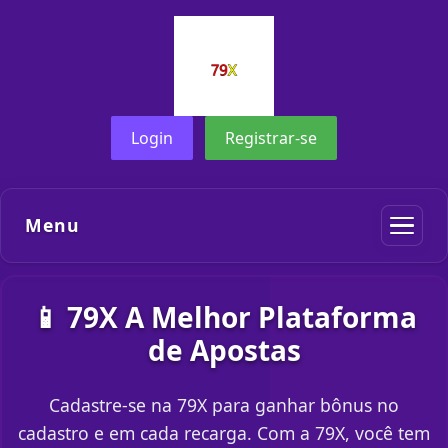
Login
Registrar-se
Menu
📱 79X A Melhor Plataforma
de Apostas
Cadastre-se na 79X para ganhar bônus no
cadastro e em cada recarga. Com a 79X, você tem