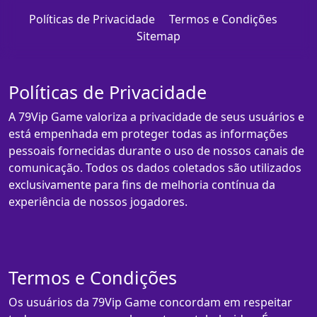
Políticas de Privacidade
Termos e Condições
Sitemap
Políticas de Privacidade
A 79Vip Game valoriza a privacidade de seus usuários e
está empenhada em proteger todas as informações
pessoais fornecidas durante o uso de nossos canais de
comunicação. Todos os dados coletados são utilizados
exclusivamente para fins de melhoria contínua da
experiência de nossos jogadores.
Termos e Condições
Os usuários da 79Vip Game concordam em respeitar