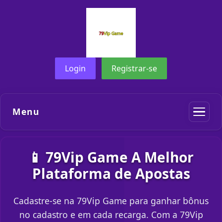
Login
Registrar-se
Menu
📱 79Vip Game A Melhor
Plataforma de Apostas
Cadastre-se na 79Vip Game para ganhar bônus
no cadastro e em cada recarga. Com a 79Vip