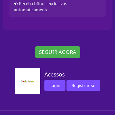
🎁 Receba bônus exclusivos
automaticamente
SEGUIR AGORA
Acessos
Login
Registrar-se