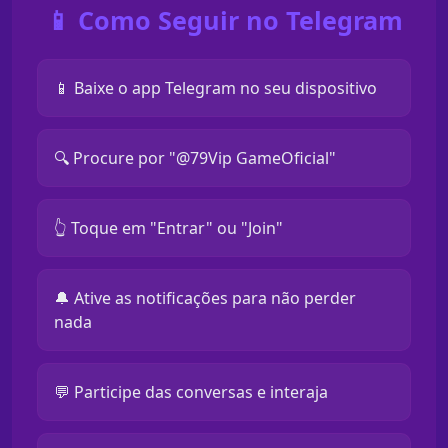
📱 Como Seguir no Telegram
📱 Baixe o app Telegram no seu dispositivo
🔍 Procure por "@79Vip GameOficial"
👆 Toque em "Entrar" ou "Join"
🔔 Ative as notificações para não perder
nada
💬 Participe das conversas e interaja