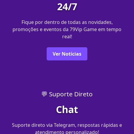
24/7
Fique por dentro de todas as novidades,
promoções e eventos da 79Vip Game em tempo
real!
Ver Notícias
💬 Suporte Direto
Chat
Suporte direto via Telegram, respostas rápidas e
atendimento personalizado!