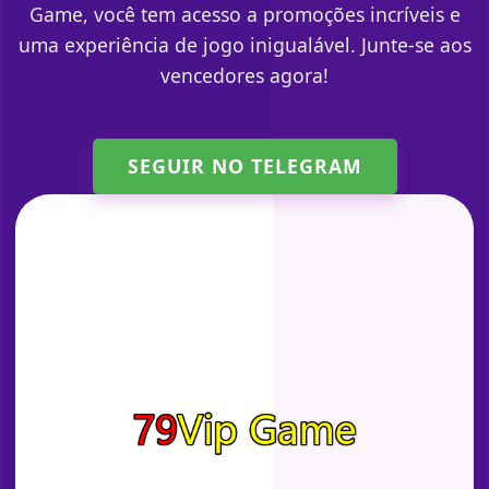
Game, você tem acesso a promoções incríveis e
uma experiência de jogo inigualável. Junte-se aos
vencedores agora!
SEGUIR NO TELEGRAM