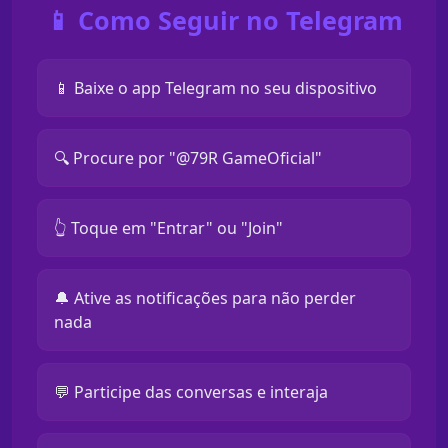
📱 Como Seguir no Telegram
📱 Baixe o app Telegram no seu dispositivo
🔍 Procure por "@79R GameOficial"
👆 Toque em "Entrar" ou "Join"
🔔 Ative as notificações para não perder
nada
💬 Participe das conversas e interaja