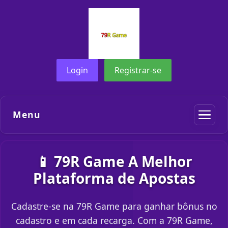
Login
Registrar-se
Menu
📱 79R Game A Melhor
Plataforma de Apostas
Cadastre-se na 79R Game para ganhar bônus no
cadastro e em cada recarga. Com a 79R Game,