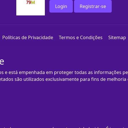
Login
Registrar-se
Políticas de Privacidade
Termos e Condições
Sitemap
de
rios e está empenhada em proteger todas as informações pe
tados são utilizados exclusivamente para fins de melhoria