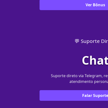
Ver Bônus
💬 Suporte Di
Cha
Suporte direto via Telegram, r
atendimento persona
Falar Suport