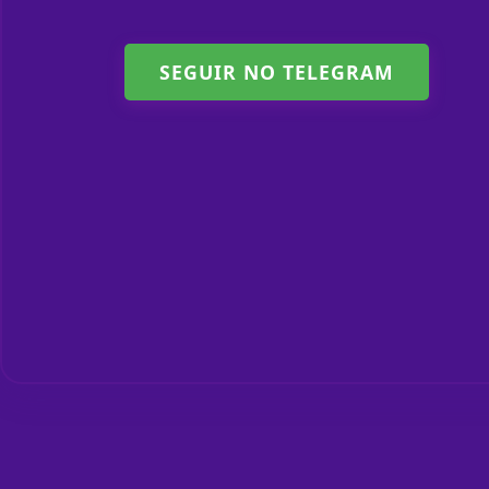
SEGUIR NO TELEGRAM