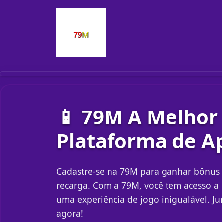
📱 79M A Melhor
Plataforma de A
Cadastre-se na 79M para ganhar bônus 
recarga. Com a 79M, você tem acesso a 
uma experiência de jogo inigualável. J
agora!