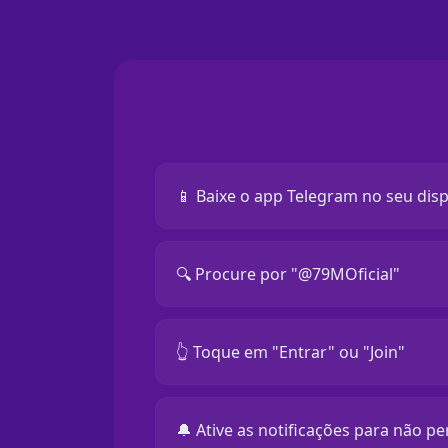
📱 Baixe o app Telegram no seu disp
🔍 Procure por "@79MOficial"
👆 Toque em "Entrar" ou "Join"
🔔 Ative as notificações para não p