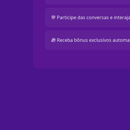
💬 Participe das conversas e interaj
🎁 Receba bônus exclusivos autom