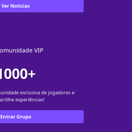
Ver Notícias
Comunidade VIP
1000+
unidade exclusiva de jogadores e
rtilhe experiências!
Entrar Grupo