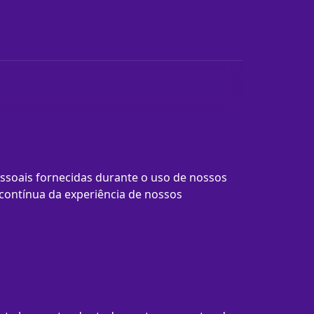
ssoais fornecidas durante o uso de nossos
 contínua da experiência de nossos