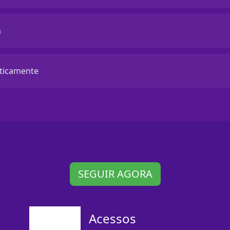
a
aticamente
SEGUIR AGORA
Acessos