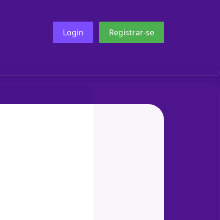
Login
Registrar-se