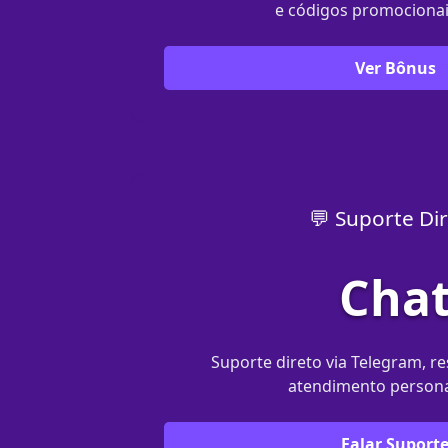
e códigos promocionai
Ver Bônus
💬 Suporte Di
Cha
Suporte direto via Telegram, r
atendimento persona
Falar Suport