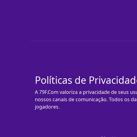
Políticas de Privacida
A 79F.Com valoriza a privacidade de seus u
nossos canais de comunicação. Todos os dad
jogadores.