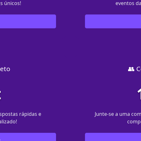
s únicos!
eventos d
reto
👥 
t
espostas rápidas e
Junte-se a uma com
lizado!
compa
e