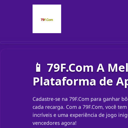
📱 79F.Com A Me
Plataforma de A
Cadastre-se na 79F.Com para ganhar bô
cada recarga. Com a 79F.Com, você tem
incríveis e uma experiência de jogo inig
vencedores agora!