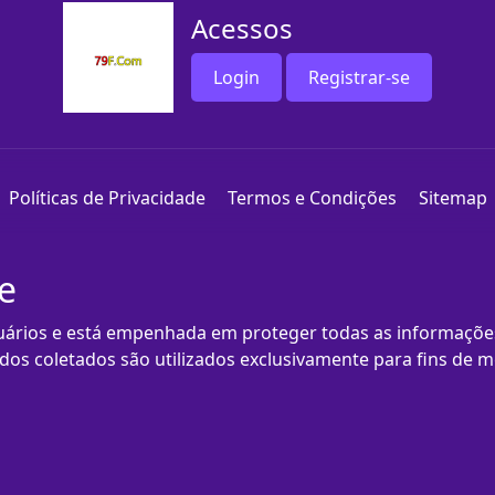
Acessos
Login
Registrar-se
Políticas de Privacidade
Termos e Condições
Sitemap
de
suários e está empenhada em proteger todas as informaçõe
os coletados são utilizados exclusivamente para fins de m