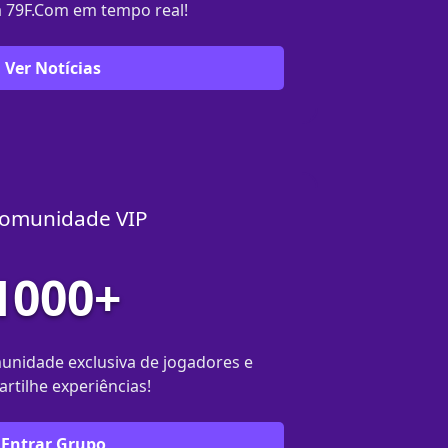
a 79F.Com em tempo real!
Ver Notícias
Comunidade VIP
1000+
unidade exclusiva de jogadores e
rtilhe experiências!
Entrar Grupo