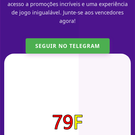
acesso a promoções incríveis e uma experiência
de jogo inigualável. Junte-se aos vencedores
agora!
SEGUIR NO TELEGRAM