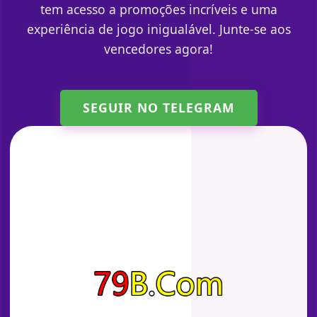
tem acesso a promoções incríveis e uma
experiência de jogo inigualável. Junte-se aos
vencedores agora!
SEGUIR NO TELEGRAM