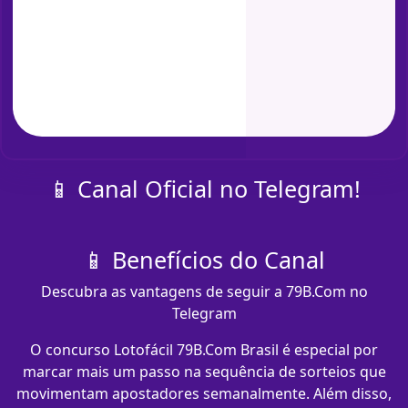
📱 Canal Oficial no Telegram!
📱 Benefícios do Canal
Descubra as vantagens de seguir a 79B.Com no
Telegram
O concurso Lotofácil 79B.Com Brasil é especial por
marcar mais um passo na sequência de sorteios que
movimentam apostadores semanalmente. Além disso,