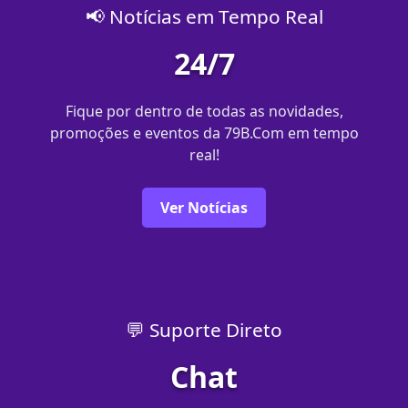
📢 Notícias em Tempo Real
24/7
Fique por dentro de todas as novidades,
promoções e eventos da 79B.Com em tempo
real!
Ver Notícias
💬 Suporte Direto
Chat