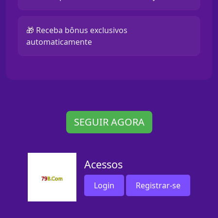
🎁 Receba bônus exclusivos
automaticamente
SEGUIR AGORA
Acessos
Login
Registrar-se