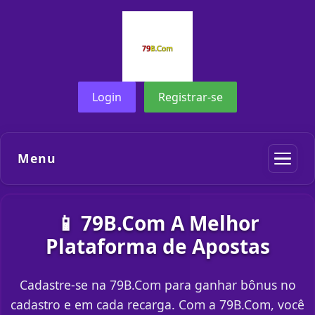
Login
Registrar-se
Menu
📱 79B.Com A Melhor
Plataforma de Apostas
Cadastre-se na 79B.Com para ganhar bônus no
cadastro e em cada recarga. Com a 79B.Com, você