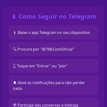
📱 Como Seguir no Telegram
📱 Baixe o app Telegram no seu dispositivo
🔍 Procure por "@79B.ComOficial"
👆 Toque em "Entrar" ou "Join"
🔔 Ative as notificações para não perder
nada
💬 Participe das conversas e interaja