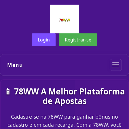
Login
Registrar-se
Menu
📱 78WW A Melhor Plataforma
de Apostas
Cadastre-se na 78WW para ganhar bônus no
cadastro e em cada recarga. Com a 78WW, você