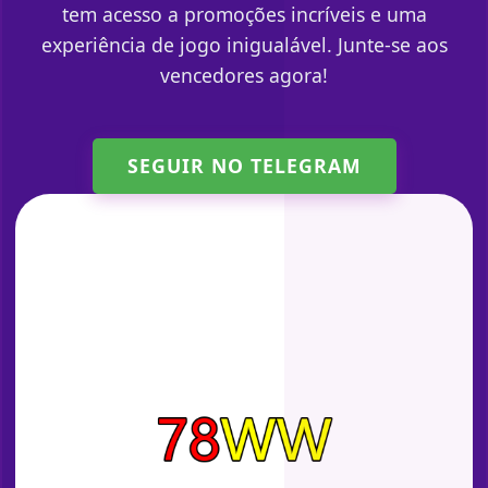
tem acesso a promoções incríveis e uma
experiência de jogo inigualável. Junte-se aos
vencedores agora!
SEGUIR NO TELEGRAM