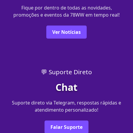
Fique por dentro de todas as novidades,
promoções e eventos da 78WW em tempo real!
Ver Notícias
💬 Suporte Direto
Chat
Suporte direto via Telegram, respostas rápidas e
atendimento personalizado!
Falar Suporte