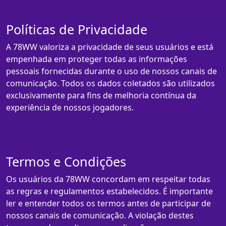
Políticas de Privacidade
A 78WW valoriza a privacidade de seus usuários e está
empenhada em proteger todas as informações
pessoais fornecidas durante o uso de nossos canais de
comunicação. Todos os dados coletados são utilizados
exclusivamente para fins de melhoria contínua da
experiência de nossos jogadores.
Termos e Condições
Os usuários da 78WW concordam em respeitar todas
as regras e regulamentos estabelecidos. É importante
ler e entender todos os termos antes de participar de
nossos canais de comunicação. A violação destes