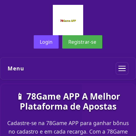
Login
Registrar-se
Menu
📱 78Game APP A Melhor
Plataforma de Apostas
Cadastre-se na 78Game APP para ganhar bônus
no cadastro e em cada recarga. Com a 78Game