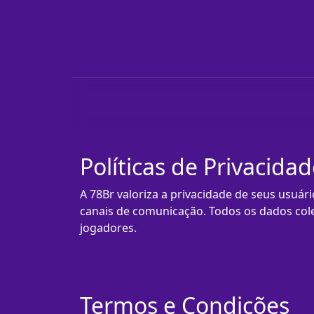
Políticas de Privacida
A 78Br valoriza a privacidade de seus usuá
canais de comunicação. Todos os dados cole
jogadores.
Termos e Condições