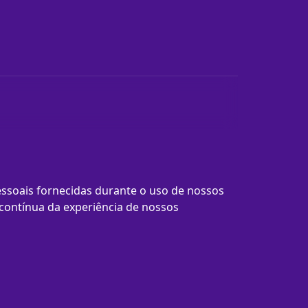
essoais fornecidas durante o uso de nossos
 contínua da experiência de nossos