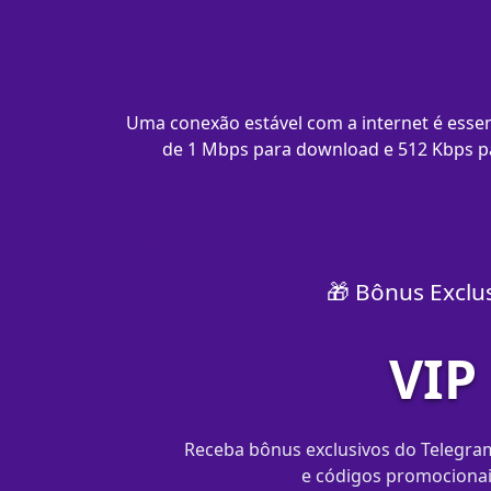
Uma conexão estável com a internet é ess
de 1 Mbps para download e 512 Kbps pa
🎁 Bônus Exclu
VIP
Receba bônus exclusivos do Telegra
e códigos promocionai