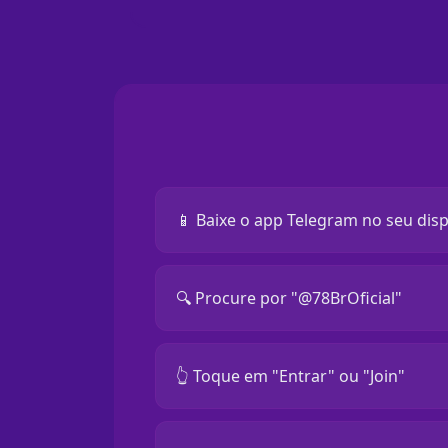
📱 Baixe o app Telegram no seu disp
🔍 Procure por "@78BrOficial"
👆 Toque em "Entrar" ou "Join"