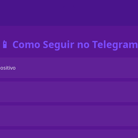
📱 Como Seguir no Telegram
ositivo