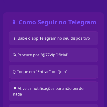
📱 Como Seguir no Telegram
📱 Baixe o app Telegram no seu dispositivo
🔍 Procure por "@77VipOficial"
👆 Toque em "Entrar" ou "Join"
🔔 Ative as notificações para não perder
nada