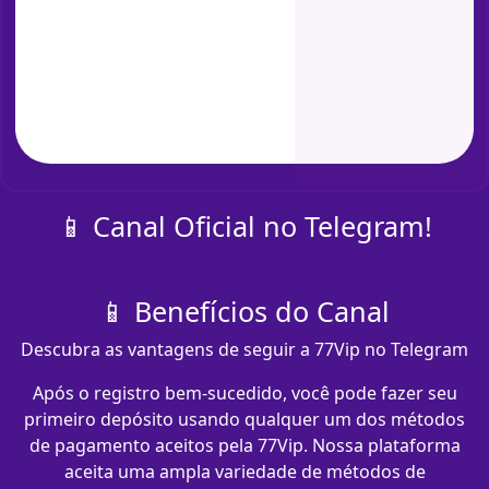
📱 Canal Oficial no Telegram!
📱 Benefícios do Canal
Descubra as vantagens de seguir a 77Vip no Telegram
Após o registro bem-sucedido, você pode fazer seu
primeiro depósito usando qualquer um dos métodos
de pagamento aceitos pela 77Vip. Nossa plataforma
aceita uma ampla variedade de métodos de