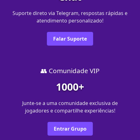
Suporte direto via Telegram, respostas rápidas e
atendimento personalizado!
Falar Suporte
👥 Comunidade VIP
1000+
Junte-se a uma comunidade exclusiva de
jogadores e compartilhe experiências!
Entrar Grupo