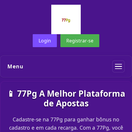
Login
Registrar-se
Menu
📱 77Pg A Melhor Plataforma
de Apostas
Cadastre-se na 77Pg para ganhar bônus no
cadastro e em cada recarga. Com a 77Pg, você