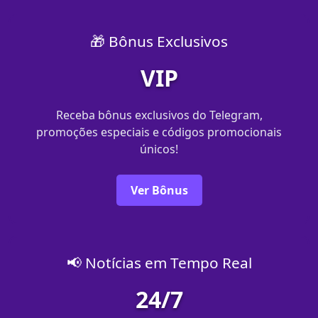
🎁 Bônus Exclusivos
VIP
Receba bônus exclusivos do Telegram,
promoções especiais e códigos promocionais
únicos!
Ver Bônus
📢 Notícias em Tempo Real
24/7