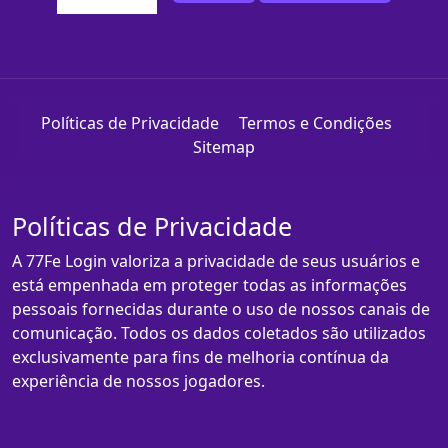
Políticas de Privacidade
Termos e Condições
Sitemap
Políticas de Privacidade
A 77Fe Login valoriza a privacidade de seus usuários e
está empenhada em proteger todas as informações
pessoais fornecidas durante o uso de nossos canais de
comunicação. Todos os dados coletados são utilizados
exclusivamente para fins de melhoria contínua da
experiência de nossos jogadores.