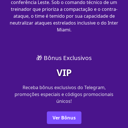
conferência Leste. Sob o comando técnico de um
treinador que prioriza a compactação e o contra-
ataque, o time é temido por sua capacidade de
neutralizar ataques estrelados inclusive o do Inter
Miami.
🎁 Bônus Exclusivos
VIP
Receba bônus exclusivos do Telegram,
promoções especiais e códigos promocionais
únicos!
Ver Bônus