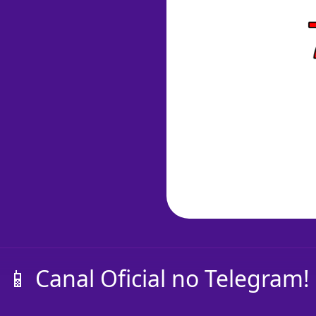
📱 Canal Oficial no Telegram!