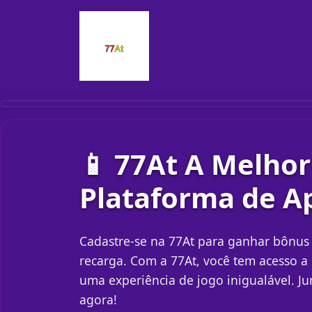
📱 77At A Melhor
Plataforma de A
Cadastre-se na 77At para ganhar bônus
recarga. Com a 77At, você tem acesso a
uma experiência de jogo inigualável. J
agora!