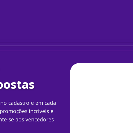
postas
 no cadastro e em cada
 promoções incríveis e
unte-se aos vencedores