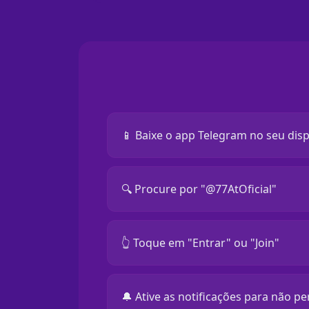
📱 Baixe o app Telegram no seu disp
🔍 Procure por "@77AtOficial"
👆 Toque em "Entrar" ou "Join"
🔔 Ative as notificações para não p