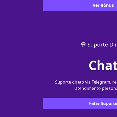
Ver Bônus
💬 Suporte Di
Cha
Suporte direto via Telegram, r
atendimento persona
Falar Suport