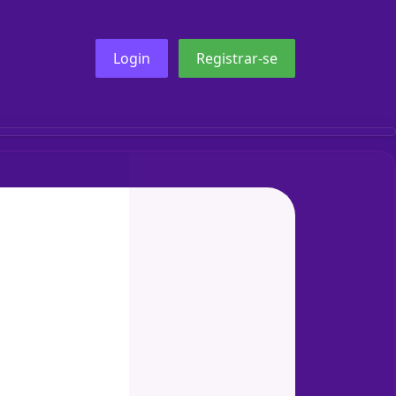
Login
Registrar-se