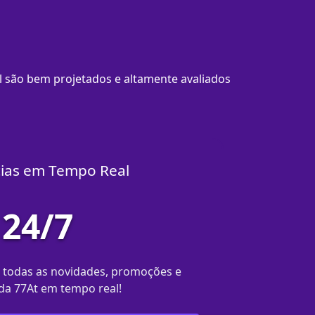
il são bem projetados e altamente avaliados
cias em Tempo Real
24/7
e todas as novidades, promoções e
da 77At em tempo real!