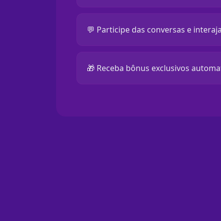
💬 Participe das conversas e interaj
🎁 Receba bônus exclusivos autom