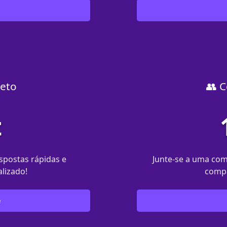
reto
👥 
t
espostas rápidas e
Junte-se a uma com
lizado!
compa
e