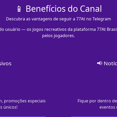
📱 Benefícios do Canal
Descubra as vantagens de seguir a 77At no Telegram
a do usuário — os jogos recreativos da plataforma 77At Bras
pelos jogadores.
sivos
📢 Notí
m, promoções especiais
Fique por dentro d
s únicos!
eventos 