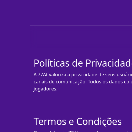
Políticas de Privacida
A 77At valoriza a privacidade de seus usuá
canais de comunicação. Todos os dados cole
jogadores.
Termos e Condições