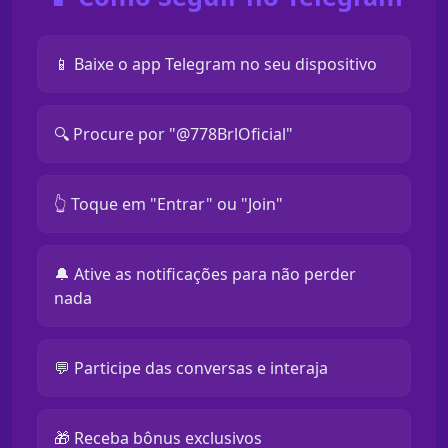
📱 Baixe o app Telegram no seu dispositivo
🔍 Procure por "@778BrlOficial"
👆 Toque em "Entrar" ou "Join"
🔔 Ative as notificações para não perder
nada
💬 Participe das conversas e interaja
🎁 Receba bônus exclusivos