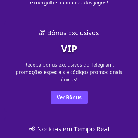
e mergulhe no mundo dos jogos!
🎁 Bônus Exclusivos
VIP
Receba bônus exclusivos do Telegram,
promoções especiais e códigos promocionais
únicos!
Ver Bônus
📢 Notícias em Tempo Real