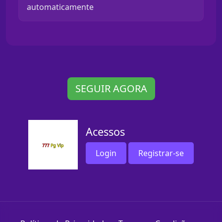
automaticamente
SEGUIR AGORA
Acessos
Login
Registrar-se