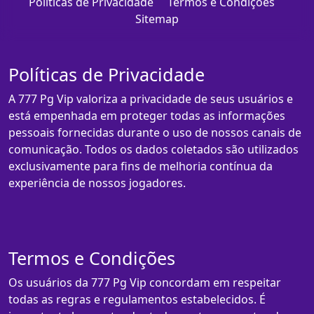
Políticas de Privacidade
Termos e Condições
Sitemap
Políticas de Privacidade
A 777 Pg Vip valoriza a privacidade de seus usuários e
está empenhada em proteger todas as informações
pessoais fornecidas durante o uso de nossos canais de
comunicação. Todos os dados coletados são utilizados
exclusivamente para fins de melhoria contínua da
experiência de nossos jogadores.
Termos e Condições
Os usuários da 777 Pg Vip concordam em respeitar
todas as regras e regulamentos estabelecidos. É