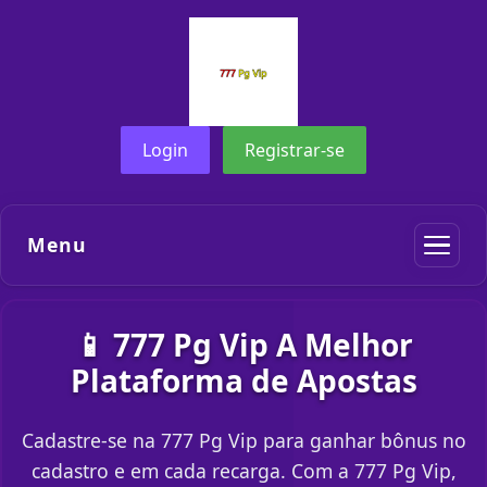
Login
Registrar-se
Menu
📱 777 Pg Vip A Melhor
Plataforma de Apostas
Cadastre-se na 777 Pg Vip para ganhar bônus no
cadastro e em cada recarga. Com a 777 Pg Vip,