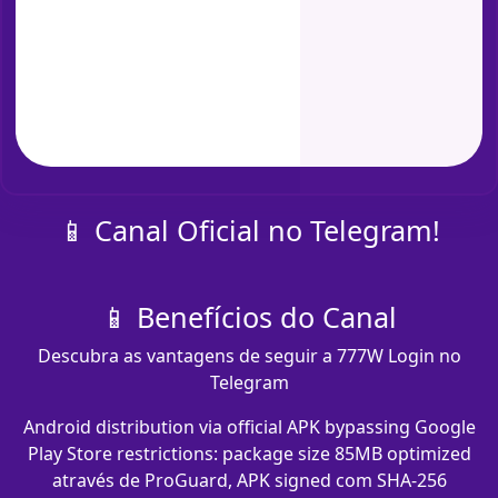
📱 Canal Oficial no Telegram!
📱 Benefícios do Canal
Descubra as vantagens de seguir a 777W Login no
Telegram
Android distribution via official APK bypassing Google
Play Store restrictions: package size 85MB optimized
através de ProGuard, APK signed com SHA-256