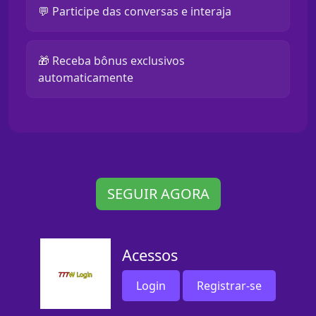
💬 Participe das conversas e interaja
🎁 Receba bônus exclusivos
automaticamente
SEGUIR AGORA
Acessos
Login
Registrar-se