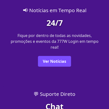
📢 Notícias em Tempo Real
24/7
Fique por dentro de todas as novidades,
promoções e eventos da 777W Login em tempo
real!
Ver Notícias
💬 Suporte Direto
Chat