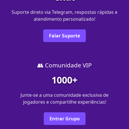
Suporte direto via Telegram, respostas rápidas e
atendimento personalizado!
Falar Suporte
👥 Comunidade VIP
1000+
Junte-se a uma comunidade exclusiva de
jogadores e compartilhe experiências!
Entrar Grupo