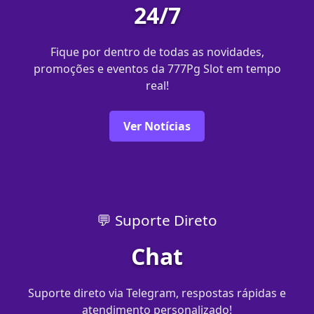
24/7
Fique por dentro de todas as novidades,
promoções e eventos da 777Pg Slot em tempo
real!
Ver Notícias
💬 Suporte Direto
Chat
Suporte direto via Telegram, respostas rápidas e
atendimento personalizado!