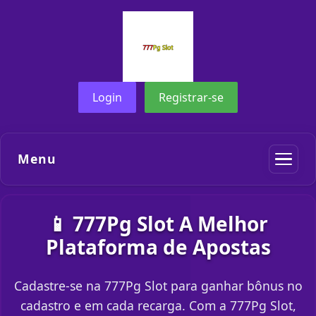
Login
Registrar-se
Menu
📱 777Pg Slot A Melhor
Plataforma de Apostas
Cadastre-se na 777Pg Slot para ganhar bônus no
cadastro e em cada recarga. Com a 777Pg Slot,