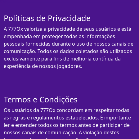
Políticas de Privacidade
A 777Ox valoriza a privacidade de seus usuários e está
empenhada em proteger todas as informações
pessoais fornecidas durante o uso de nossos canais de
comunicação. Todos os dados coletados são utilizados
exclusivamente para fins de melhoria contínua da
experiência de nossos jogadores.
Termos e Condições
Os usuários da 777Ox concordam em respeitar todas
as regras e regulamentos estabelecidos. É importante
ler e entender todos os termos antes de participar de
nossos canais de comunicação. A violação destes