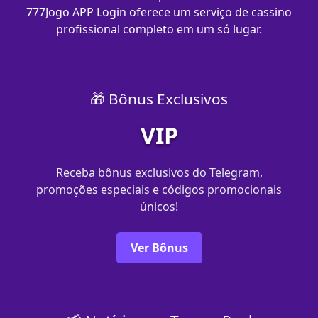
777Jogo APP Login oferece um serviço de cassino
profissional completo em um só lugar.
🎁 Bônus Exclusivos
VIP
Receba bônus exclusivos do Telegram,
promoções especiais e códigos promocionais
únicos!
Ver Bônus