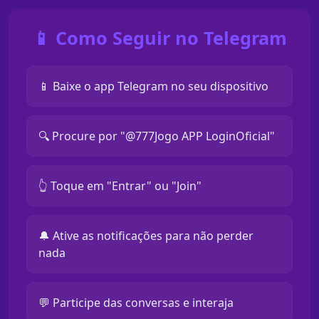
📱 Como Seguir no Telegram
📱 Baixe o app Telegram no seu dispositivo
🔍 Procure por "@777Jogo APP LoginOficial"
👆 Toque em "Entrar" ou "Join"
🔔 Ative as notificações para não perder
nada
💬 Participe das conversas e interaja