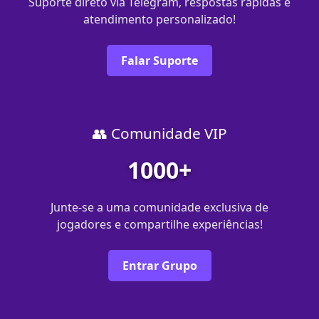
Suporte direto via Telegram, respostas rápidas e
atendimento personalizado!
Falar Suporte
👥 Comunidade VIP
1000+
Junte-se a uma comunidade exclusiva de
jogadores e compartilhe experiências!
Entrar Grupo