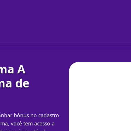
rma A
ma de
anhar bônus no cadastro
rma, você tem acesso a