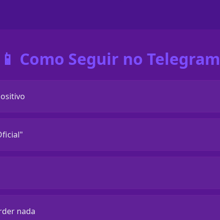
📱 Como Seguir no Telegram
ositivo
icial"
erder nada