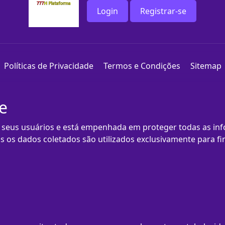
Login
Registrar-se
Políticas de Privacidade
Termos e Condições
Sitemap
de
e seus usuários e está empenhada em proteger todas as in
 os dados coletados são utilizados exclusivamente para fi