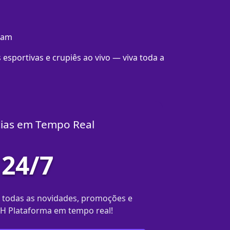
ram
esportivas e crupiês ao vivo — viva toda a
cias em Tempo Real
24/7
e todas as novidades, promoções e
7H Plataforma em tempo real!