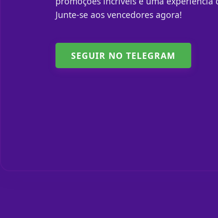
promoções incríveis e uma experiência d
Junte-se aos vencedores agora!
SEGUIR NO TELEGRAM