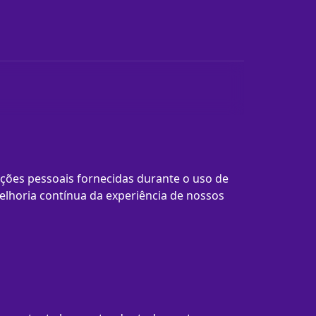
ações pessoais fornecidas durante o uso de
elhoria contínua da experiência de nossos