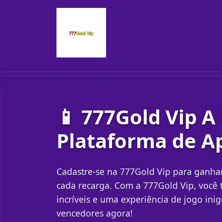
📱 777Gold Vip A
Plataforma de A
Cadastre-se na 777Gold Vip para ganha
cada recarga. Com a 777Gold Vip, você
incríveis e uma experiência de jogo inig
vencedores agora!