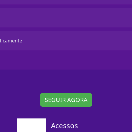
a
aticamente
SEGUIR AGORA
Acessos