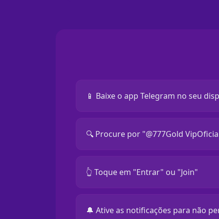
📱 Baixe o app Telegram no seu disp
🔍 Procure por "@777Gold VipOficia
👆 Toque em "Entrar" ou "Join"
🔔 Ative as notificações para não p