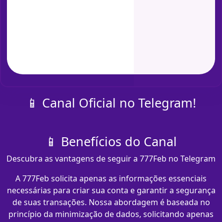
📱 Canal Oficial no Telegram!
📱 Benefícios do Canal
Descubra as vantagens de seguir a 777Feb no Telegram
A 777Feb solicita apenas as informações essenciais
necessárias para criar sua conta e garantir a segurança
de suas transações. Nossa abordagem é baseada no
princípio da minimização de dados, solicitando apenas