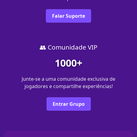
Falar Suporte
👥 Comunidade VIP
1000+
Junte-se a uma comunidade exclusiva de
jogadores e compartilhe experiências!
Entrar Grupo