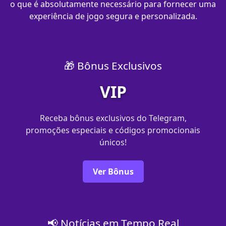
o que é absolutamente necessário para fornecer uma
experiência de jogo segura e personalizada.
🎁 Bônus Exclusivos
VIP
Receba bônus exclusivos do Telegram,
promoções especiais e códigos promocionais
únicos!
Ver Bônus
📢 Notícias em Tempo Real