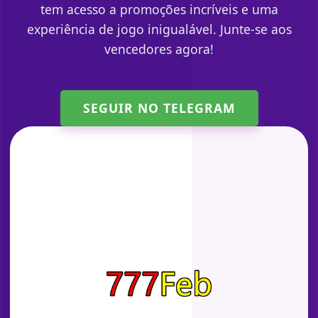
tem acesso a promoções incríveis e uma
experiência de jogo inigualável. Junte-se aos
vencedores agora!
SEGUIR NO TELEGRAM