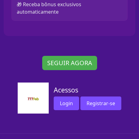
🎁 Receba bônus exclusivos
automaticamente
SEGUIR AGORA
Acessos
Login
Registrar-se