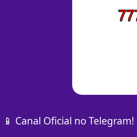
📱 Canal Oficial no Telegram!