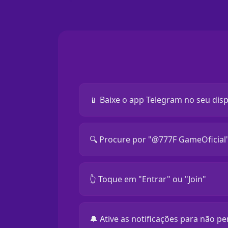
📱 Baixe o app Telegram no seu disp
🔍 Procure por "@777F GameOficial
👆 Toque em "Entrar" ou "Join"
🔔 Ative as notificações para não p