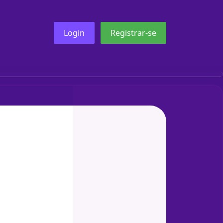
Login
Registrar-se