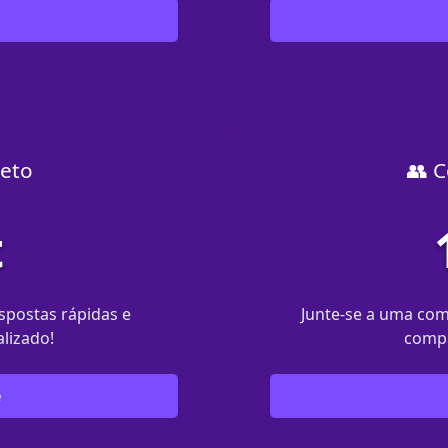
reto
👥 
t
espostas rápidas e
Junte-se a uma com
lizado!
compa
e