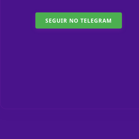
SEGUIR NO TELEGRAM