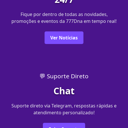
Fique por dentro de todas as novidades,
promoções e eventos da 777Dna em tempo real!
Ver Notícias
💬 Suporte Direto
Chat
Suporte direto via Telegram, respostas rápidas e
atendimento personalizado!