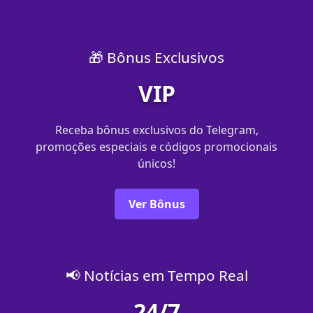
🎁 Bônus Exclusivos
VIP
Receba bônus exclusivos do Telegram,
promoções especiais e códigos promocionais
únicos!
Ver Bônus
📢 Notícias em Tempo Real
24/7