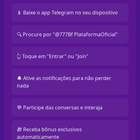
📱 Baixe o app Telegram no seu dispositivo
🔍 Procure por "@777Bf PlataformaOficial"
👆 Toque em "Entrar" ou "Join"
🔔 Ative as notificações para não perder
nada
💬 Participe das conversas e interaja
🎁 Receba bônus exclusivos
automaticamente