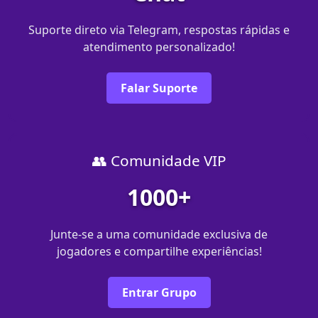
Suporte direto via Telegram, respostas rápidas e
atendimento personalizado!
Falar Suporte
👥 Comunidade VIP
1000+
Junte-se a uma comunidade exclusiva de
jogadores e compartilhe experiências!
Entrar Grupo