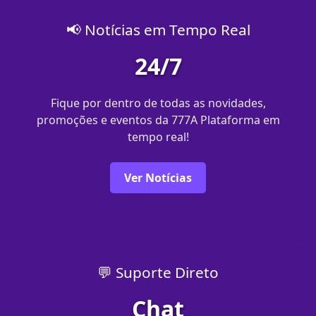
📢 Notícias em Tempo Real
24/7
Fique por dentro de todas as novidades,
promoções e eventos da 777A Plataforma em
tempo real!
Ver Notícias
💬 Suporte Direto
Chat