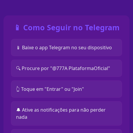
📱 Como Seguir no Telegram
📱 Baixe o app Telegram no seu dispositivo
🔍 Procure por "@777A PlataformaOficial"
👆 Toque em "Entrar" ou "Join"
🔔 Ative as notificações para não perder
nada