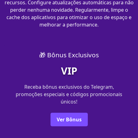
recursos. Configure atualizações automáticas para não
perder nenhuma novidade. Regularmente, limpe o
cache dos aplicativos para otimizar o uso de espaço e
melhorar a performance.
🎁 Bônus Exclusivos
VIP
Receba bônus exclusivos do Telegram,
promoções especiais e códigos promocionais
únicos!
Ver Bônus