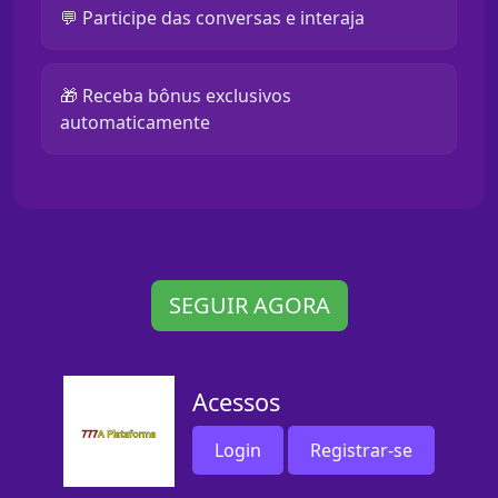
💬 Participe das conversas e interaja
🎁 Receba bônus exclusivos
automaticamente
SEGUIR AGORA
Acessos
Login
Registrar-se