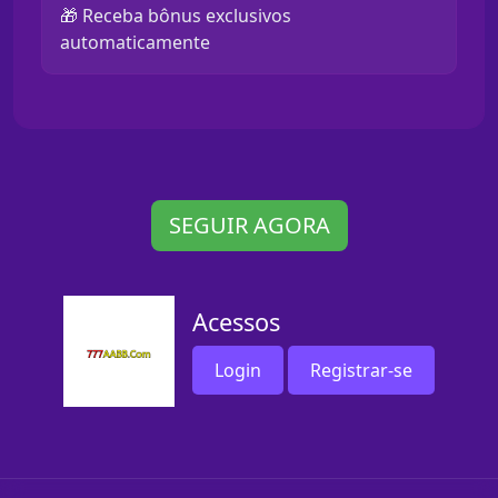
🎁 Receba bônus exclusivos
automaticamente
SEGUIR AGORA
Acessos
Login
Registrar-se