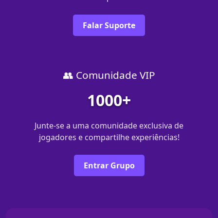
Falar Suporte
👥 Comunidade VIP
1000+
Junte-se a uma comunidade exclusiva de
jogadores e compartilhe experiências!
Entrar Grupo