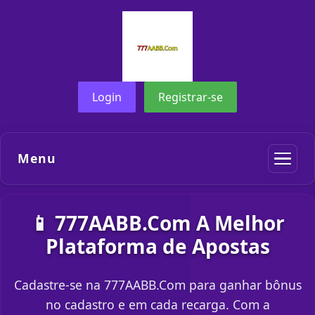
Login
Registrar-se
Menu
📱 777AABB.Com A Melhor
Plataforma de Apostas
Cadastre-se na 777AABB.Com para ganhar bônus
no cadastro e em cada recarga. Com a