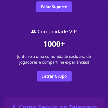
Falar Suporte
👥 Comunidade VIP
1000+
Junte-se a uma comunidade exclusiva de
jogadores e compartilhe experiências!
Entrar Grupo
📱 Como Seguir no Telegram