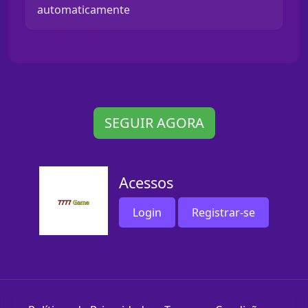
automaticamente
SEGUIR AGORA
Acessos
Login
Registrar-se