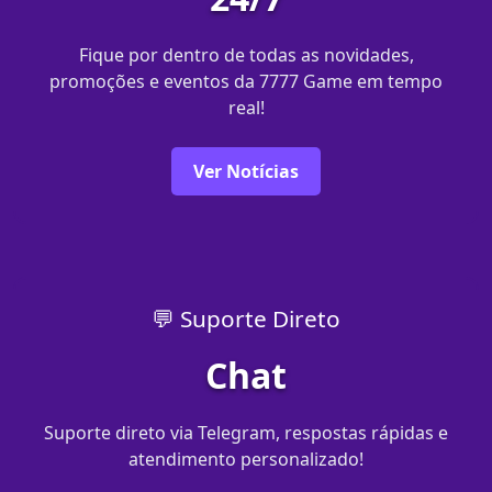
Fique por dentro de todas as novidades,
promoções e eventos da 7777 Game em tempo
real!
Ver Notícias
💬 Suporte Direto
Chat
Suporte direto via Telegram, respostas rápidas e
atendimento personalizado!