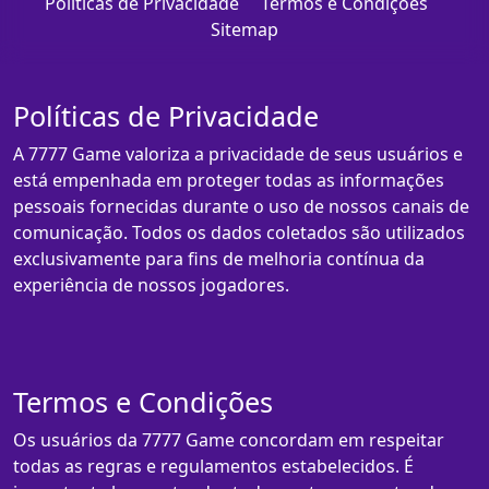
Políticas de Privacidade
Termos e Condições
Sitemap
Políticas de Privacidade
A 7777 Game valoriza a privacidade de seus usuários e
está empenhada em proteger todas as informações
pessoais fornecidas durante o uso de nossos canais de
comunicação. Todos os dados coletados são utilizados
exclusivamente para fins de melhoria contínua da
experiência de nossos jogadores.
Termos e Condições
Os usuários da 7777 Game concordam em respeitar
todas as regras e regulamentos estabelecidos. É