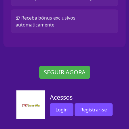
🎁 Receba bônus exclusivos
automaticamente
SEGUIR AGORA
Acessos
Login
Registrar-se