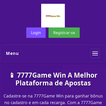
Login
Registrar-se
Menu
📱 7777Game Win A Melhor
Plataforma de Apostas
Cadastre-se na 7777Game Win para ganhar bônus
no cadastro e em cada recarga. Com a 7777Game