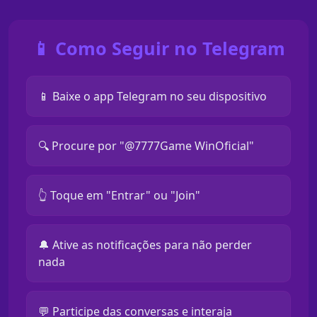
📱 Como Seguir no Telegram
📱 Baixe o app Telegram no seu dispositivo
🔍 Procure por "@7777Game WinOficial"
👆 Toque em "Entrar" ou "Join"
🔔 Ative as notificações para não perder
nada
💬 Participe das conversas e interaja