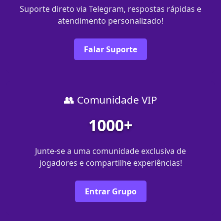
Suporte direto via Telegram, respostas rápidas e
atendimento personalizado!
Falar Suporte
👥 Comunidade VIP
1000+
Junte-se a uma comunidade exclusiva de
jogadores e compartilhe experiências!
Entrar Grupo