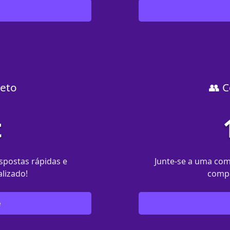
reto
👥 
t
espostas rápidas e
Junte-se a uma com
lizado!
compa
e