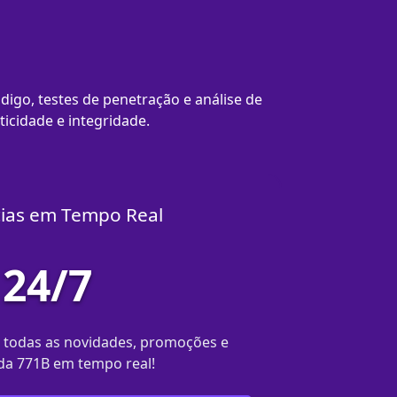
igo, testes de penetração e análise de
icidade e integridade.
cias em Tempo Real
24/7
e todas as novidades, promoções e
da 771B em tempo real!