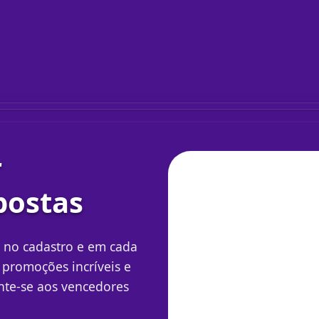
r
postas
 no cadastro e em cada
 promoções incríveis e
unte-se aos vencedores