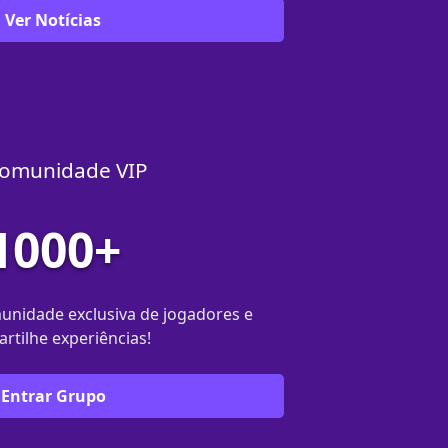
Ver Notícias
Comunidade VIP
1000+
unidade exclusiva de jogadores e
rtilhe experiências!
Entrar Grupo