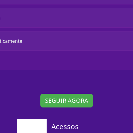
a
aticamente
SEGUIR AGORA
Acessos